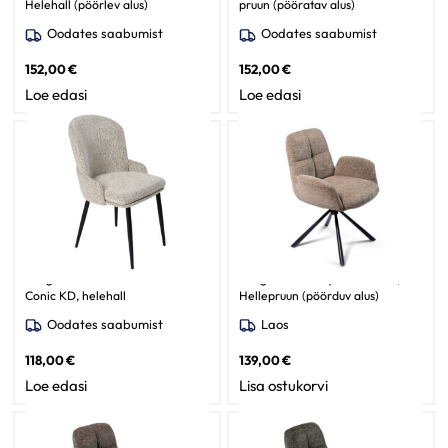
Helehall (pöörlev alus)
pruun (pööratav alus)
Oodates saabumist
Oodates saabumist
152,00
€
152,00
€
Loe edasi
Loe edasi
Söögitooli Simo/Odessa 600-
Söögilaud Christy / Raven 34,
Conic KD, helehall
Hellepruun (pöörduv alus)
Oodates saabumist
Laos
118,00
€
139,00
€
Loe edasi
Lisa ostukorvi