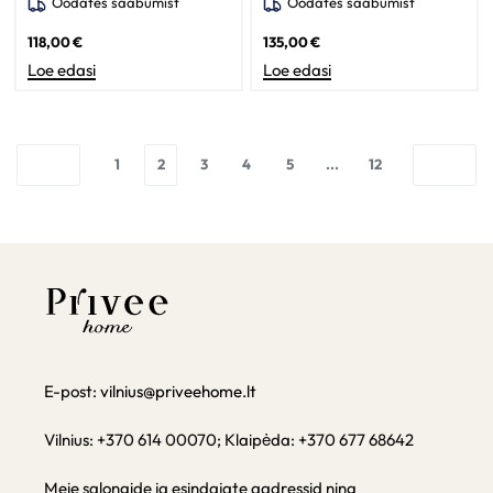
Oodates saabumist
Oodates saabumist
118,00
€
135,00
€
Loe edasi
Loe edasi
1
2
3
4
5
...
12
E-post:
vilnius@priveehome.lt
Vilnius: +370 614 00070; Klaipėda: +370 677 68642
Meie salongide ja esindajate aadressid ning