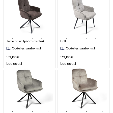
Söögitoa tool Burby / Judy 442,
Söögitoa tool Burby / Judy 451,
Tume pruun (pööratav alus)
Hall
Oodates saabumist
Oodates saabumist
152,00
€
132,00
€
Loe edasi
Loe edasi
Söögitoa tool Burby / Lotta 09,
Söögitoa tool Burby / Lotta 30,