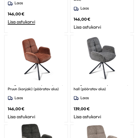
Laos
Laos
146,00
€
146,00
€
Lisa ostukorvi
Lisa ostukorvi
Söögitoa tool Christy / Judy 500,
Söögitoa tool Christy / Raven 13,
Pruun (konjaki) (pööratav alus)
hall (pööratav alus)
Laos
Laos
146,00
€
139,00
€
Lisa ostukorvi
Lisa ostukorvi