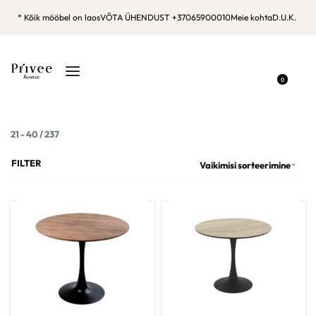
* Kõik mööbel on laos
VÕTA ÜHENDUST +37065900010
Meie kohta
D.U.K.
0
21
-
40
/
237
FILTER
Vaikimisi sorteerimine
Söögilaud Orbit 90 / Mantova,
Söögilaud Orbit 90 / Traventen,