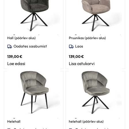
Söögitoa tool Christy / Raven 15,
Söögitoa tool Christy / Raven 30,
Hall (pöörlev alus)
Pruunikas (pöörlev alus)
Oodates saabumist
Laos
139,00
€
139,00
€
Loe edasi
Lisa ostukorvi
Söögilaua tool Ronda / Lotta 09,
Söögilaua tool Ronda / Lotta 09,
Helehall
helehall (pöörlev alus)