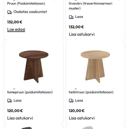
Pruun (Puiduimitatsioon)
liivavärv (travertiinmarmori
muster)
Oodates saabumist
Laos
132,00
€
132,00
€
Loe edasi
Lisa ostukorvi
Söögilaud Zivano 80 / Barok,
Söögilaud Zivano 80 / Rivoli,
tumepruun (puiduimitatsioon)
helепruun (puiduimitatsioon)
Laos
Laos
120,00
€
120,00
€
Lisa ostukorvi
Lisa ostukorvi