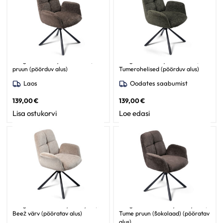
Söögilaud Christy / Raven 45,
Söögilaud Christy / Raven 78,
pruun (pöörduv alus)
Tumerohelised (pöörduv alus)
Laos
Oodates saabumist
139,00
€
139,00
€
Lisa ostukorvi
Loe edasi
Söögitoa tool Christy / Judy 171,
Söögitoa tool Christy / Judy 442,
Beež värv (pööratav alus)
Tume pruun (šokolaad) (pööratav
alus)