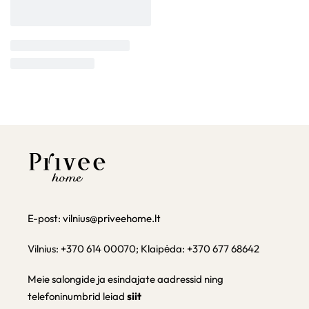
E-post:
vilnius@priveehome.lt
Vilnius: +370 614 00070; Klaipėda: +370 677 68642
Meie salongide ja esindajate aadressid ning
telefoninumbrid leiad
siit