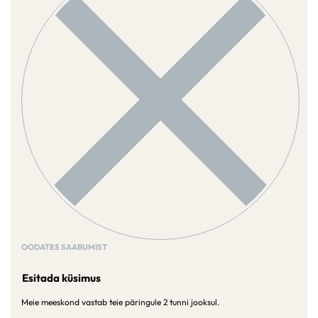
OODATES SAABUMIST
Esitada küsimus
Meie meeskond vastab teie päringule 2 tunni jooksul.