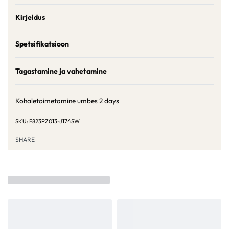
Kirjeldus
Spetsifikatsioon
Tagastamine ja vahetamine
Kohaletoimetamine umbes
2 days
F823PZ013-J174SW
SHARE