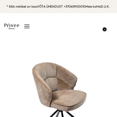
* Kõik mööbel on laos
VÕTA ÜHENDUST +37065900010
Meie kohta
D.U.K.
0