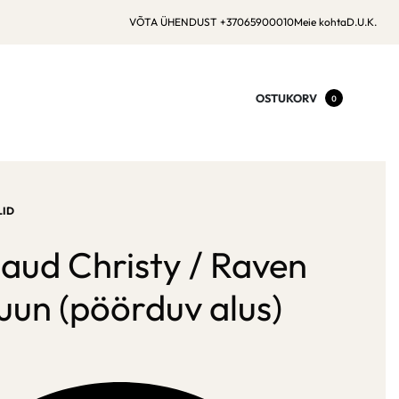
VÕTA ÜHENDUST +37065900010
Meie kohta
D.U.K.
OSTUKORV
0
ID
laud Christy / Raven
uun (pöörduv alus)