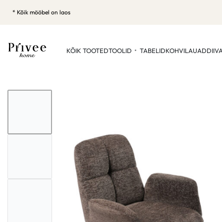
* Kõik mööbel on laos
KÕIK TOOTED
TOOLID
TABELID
KOHVILAUAD
DIIV