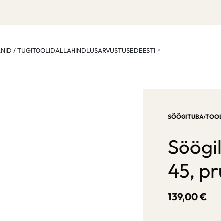
ANID / TUGITOOLID
ALLAHINDLUS
ARVUSTUSED
EESTI
SÖÖGITUBA
›
TOOL
Söögi
45, pr
139,00
€