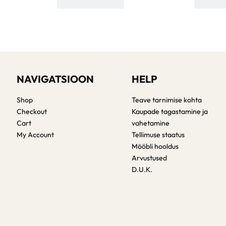
NAVIGATSIOON
HELP
Shop
Teave tarnimise kohta
Checkout
Kaupade tagastamine ja
Cart
vahetamine
My Account
Tellimuse staatus
Mööbli hooldus
Arvustused
D.U.K.