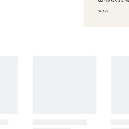
F873PZ013-R
SHARE