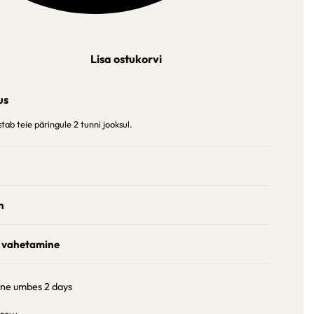
Lisa ostukorvi
us
ab teie päringule 2 tunni jooksul.
n
 vahetamine
ine umbes
2 days