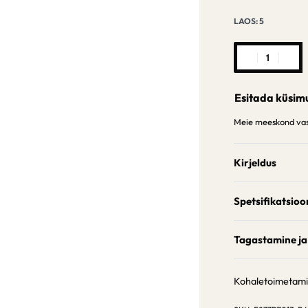
LAOS: 5
Esitada küsim
Meie meeskond vast
Kirjeldus
Spetsifikatsioo
Tagastamine ja
Kohaletoimetam