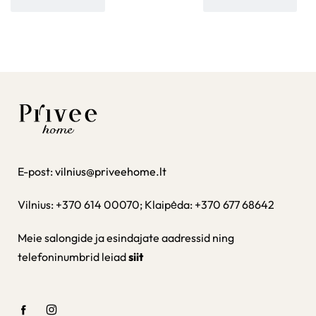
E-post:
vilnius@priveehome.lt
Vilnius: +370 614 00070; Klaipėda: +370 677 68642
Meie salongide ja esindajate aadressid ning
telefoninumbrid leiad
siit