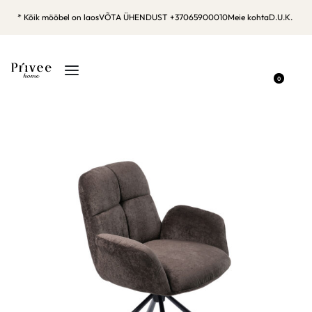
* Kõik mööbel on laos
VÕTA ÜHENDUST +37065900010
Meie kohta
D.U.K.
0