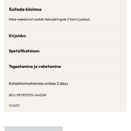
Esitada küsimus
Meie meeskond vastab teie päringule 2 tunni jooksul.
Kirjeldus
Spetsifikatsioon
Tagastamine ja vahetamine
Kohaletoimetamine umbes
2 days
F873PZ013-J442SW
SHARE