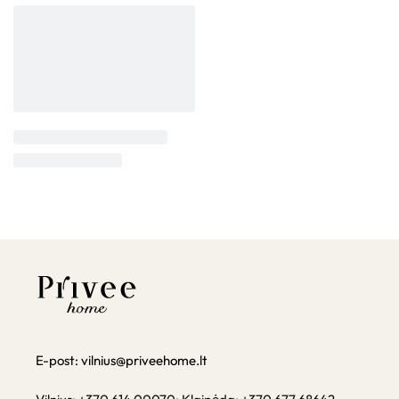
E-post:
vilnius@priveehome.lt