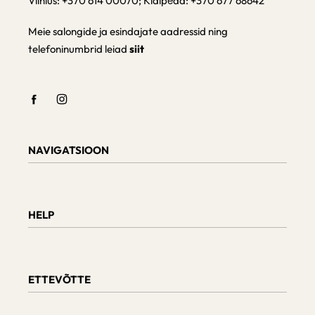
Vilnius: +370 614 00070; Klaipėda: +370 677 68642
Meie salongide ja esindajate aadressid ning
telefoninumbrid leiad
siit
NAVIGATSIOON
Shop
Checkout
HELP
Cart
My Account
Teave tarnimise kohta
Kaupade tagastamine ja vahetamine
ETTEVÕTTE
Tellimuse staatus
Mööbli hooldus