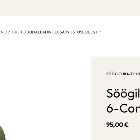
ANID / TUGITOOLID
ALLAHINDLUS
ARVUSTUSED
EESTI
SÖÖGITUBA
›
TOOL
Söögi
6-Con
95,00
€