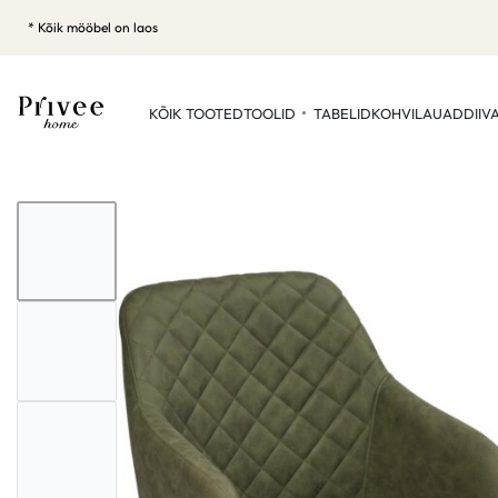
* Kõik mööbel on laos
KÕIK TOOTED
TOOLID
TABELID
KOHVILAUAD
DIIV