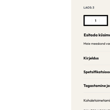
LAOS: 3
Esitada küsim
Meie meeskond vast
Kirjeldus
Spetsifikatsioo
Tagastamine ja
Kohaletoimetam