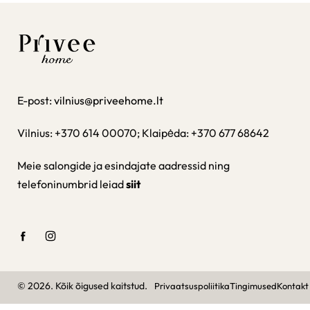
E-post:
vilnius@priveehome.lt
Vilnius: +370 614 00070; Klaipėda: +370 677 68642
Meie salongide ja esindajate aadressid ning
telefoninumbrid leiad
siit
© 2026. Kõik õigused kaitstud.
Privaatsuspoliitika
Tingimused
Kontakt