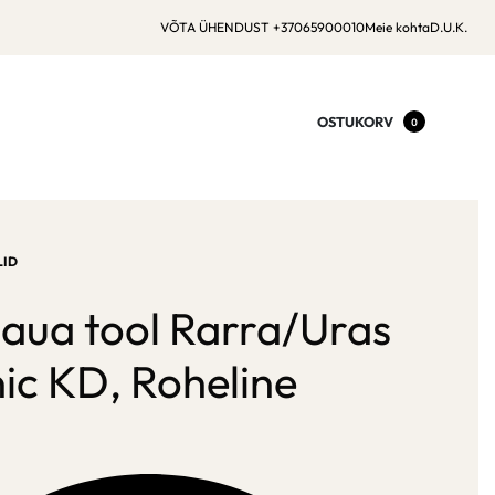
VÕTA ÜHENDUST +37065900010
Meie kohta
D.U.K.
OSTUKORV
0
ID
laua tool Rarra/Uras
ic KD, Roheline