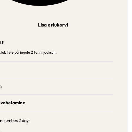
Lisa ostukorvi
us
ab teie päringule 2 tunni jooksul.
n
 vahetamine
ine umbes
2 days