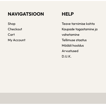
NAVIGATSIOON
HELP
Shop
Teave tarnimise kohta
Checkout
Kaupade tagastamine ja
Cart
vahetamine
My Account
Tellimuse staatus
Mööbli hooldus
Arvustused
D.U.K.