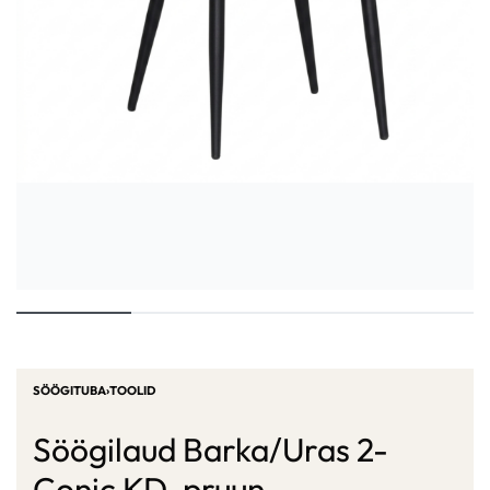
SÖÖGITUBA
›
TOOLID
Söögilaud Barka/Uras 2-
Conic KD, pruun