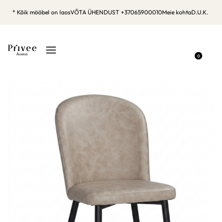
* Kõik mööbel on laos
VÕTA ÜHENDUST +37065900010
Meie kohta
D.U.K.
0