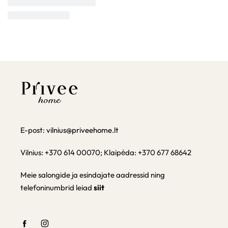
E-post:
vilnius@priveehome.lt
Vilnius: +370 614 00070; Klaipėda: +370 677 68642
Meie salongide ja esindajate aadressid ning
telefoninumbrid leiad
siit