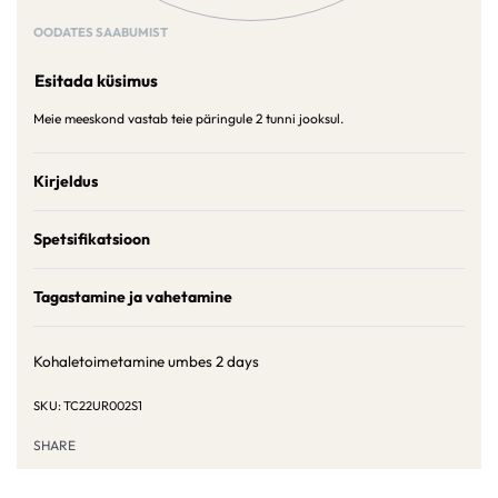
OODATES SAABUMIST
Esitada küsimus
Meie meeskond vastab teie päringule 2 tunni jooksul.
Kirjeldus
Spetsifikatsioon
Tagastamine ja vahetamine
Kohaletoimetamine umbes
2 days
TC22UR002S1
SHARE