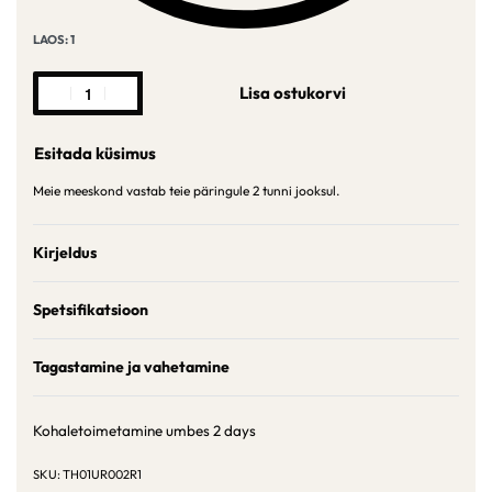
LAOS: 1
Lisa ostukorvi
Esitada küsimus
Meie meeskond vastab teie päringule 2 tunni jooksul.
Kirjeldus
Spetsifikatsioon
Tagastamine ja vahetamine
Kohaletoimetamine umbes
2 days
TH01UR002R1