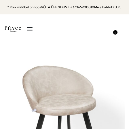
* Kõik mööbel on laos
VÕTA ÜHENDUST +37065900010
Meie kohta
D.U.K.
0