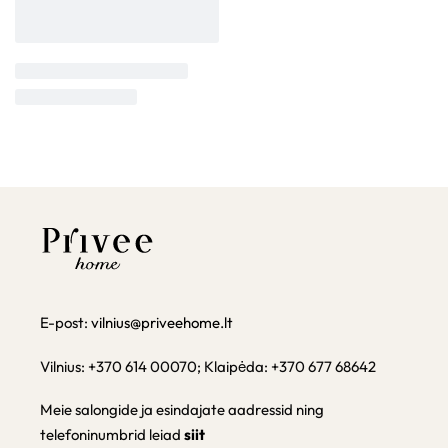
E-post:
vilnius@priveehome.lt
Vilnius: +370 614 00070; Klaipėda: +370 677 68642
Meie salongide ja esindajate aadressid ning
telefoninumbrid leiad
siit