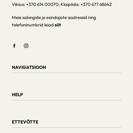
Vilnius: +370 614 00070; Klaipėda: +370 677 68642
Meie salongide ja esindajate aadressid ning
telefoninumbrid leiad
siit
NAVIGATSIOON
Shop
Checkout
HELP
Cart
My Account
Teave tarnimise kohta
Kaupade tagastamine ja vahetamine
ETTEVÕTTE
Tellimuse staatus
Mööbli hooldus