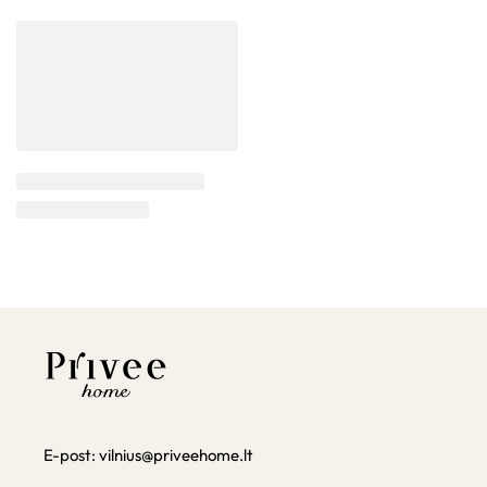
E-post:
vilnius@priveehome.lt