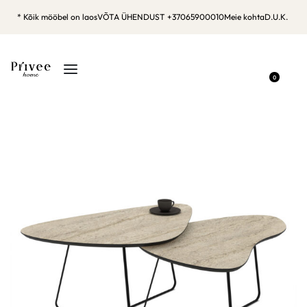
* Kõik mööbel on laos
VÕTA ÜHENDUST +37065900010
Meie kohta
D.U.K.
0