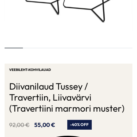
VEEBILEHT
›
KOHVILAUAD
Diivanilaud Tussey /
Travertiin, Liivavärvi
(Travertiini marmori muster)
92,00
€
55,00
€
-40% OFF