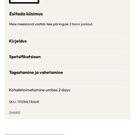
Esitada küsimus
Meie meeskond vastab teie päringule 2 tunni jooksul.
Kirjeldus
Spetsifikatsioon
Tagastamine ja vahetamine
Kohaletoimetamine umbes
2 days
TF01MLTRAM1
SHARE