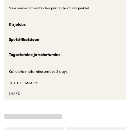
Meie meeskond vastab teie päringule 2 tunni jooksul.
Kirjeldus
Spetsifikatsioon
Tagastamine ja vahetamine
Kohaletoimetamine umbes
2 days
TF01SMHAZM1
SHARE