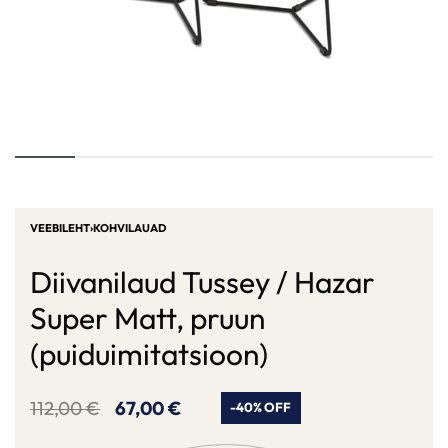
VEEBILEHT
›
KOHVILAUAD
Diivanilaud Tussey / Hazar
Super Matt, pruun
(puiduimitatsioon)
112,00
€
67,00
€
-40% OFF