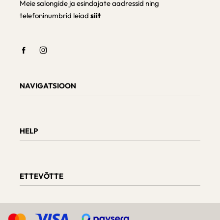
Meie salongide ja esindajate aadressid ning
telefoninumbrid leiad
siit
NAVIGATSIOON
Shop
Checkout
HELP
Cart
My Account
Teave tarnimise kohta
Kaupade tagastamine ja vahetamine
ETTEVÕTTE
Tellimuse staatus
Mööbli hooldus
Arvustused
Meie kohta
D.U.K.
Päringud