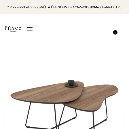
* Kõik mööbel on laos
VÕTA ÜHENDUST +37065900010
Meie kohta
D.U.K.
0