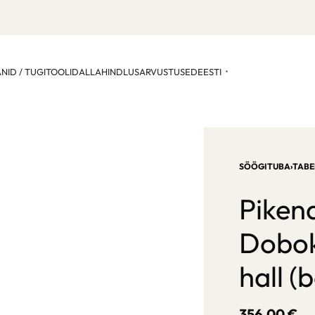
ANID / TUGITOOLID
ALLAHINDLUS
ARVUSTUSED
EESTI
SÖÖGITUBA
›
TABE
Piken
Dobok 
hall (
356,00
€