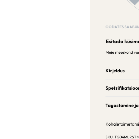
OODATES SAABUM
Esitada küsim
Meie meeskond vast
Kirjeldus
Spetsifikatsioo
Tagastamine ja
Kohaletoimetam
TG04MLRSTM