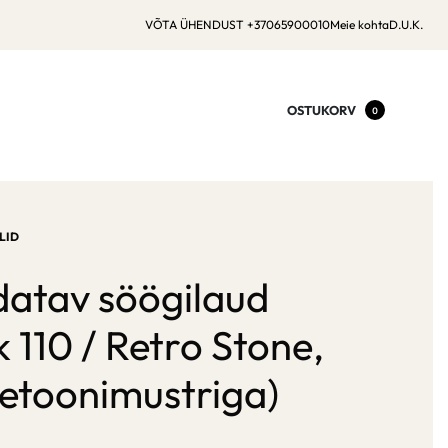
VÕTA ÜHENDUST +37065900010
Meie kohta
D.U.K.
OSTUKORV
0
LID
datav söögilaud
110 / Retro Stone,
betoonimustriga)