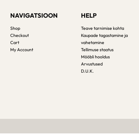
NAVIGATSIOON
HELP
Shop
Teave tarnimise kohta
Checkout
Kaupade tagastamine ja
Cart
vahetamine
My Account
Tellimuse staatus
Mööbli hooldus
Arvustused
D.U.K.