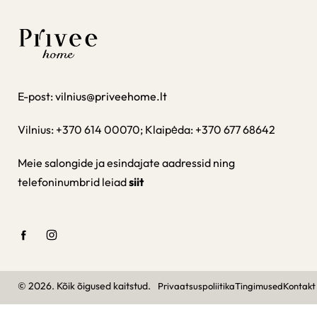
E-post:
vilnius@priveehome.lt
Vilnius: +370 614 00070; Klaipėda: +370 677 68642
Meie salongide ja esindajate aadressid ning
telefoninumbrid leiad
siit
© 2026. Kõik õigused kaitstud.
Privaatsuspoliitika
Tingimused
Kontakt