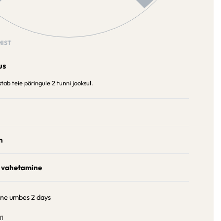
IST
us
ab teie päringule 2 tunni jooksul.
n
 vahetamine
ine umbes
2 days
1