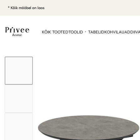
* Kõik mööbel on laos
KÕIK TOOTED
TOOLID
TABELID
KOHVILAUAD
DIIV