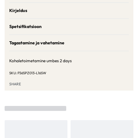
Kirjeldus
Spetsifikatsioon
Tagastamine ja vahetamine
Kohaletoimetamine umbes
2 days
F565PZ013-L16SW
SHARE