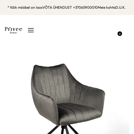
* Kõik mööbel on laos
VÕTA ÜHENDUST +37065900010
Meie kohta
D.U.K.
0