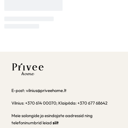
E-post:
vilnius@priveehome.lt
Vilnius: +370 614 00070; Klaipėda: +370 677 68642
Meie salongide ja esindajate aadressid ning
telefoninumbrid leiad
siit