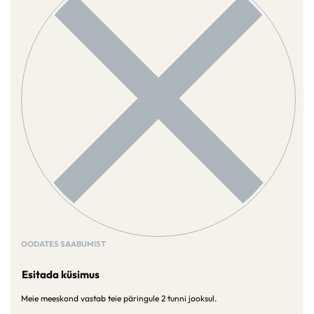
OODATES SAABUMIST
Esitada küsimus
Meie meeskond vastab teie päringule 2 tunni jooksul.