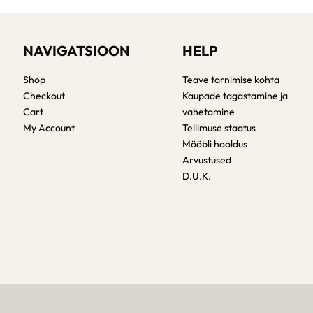
NAVIGATSIOON
HELP
Shop
Teave tarnimise kohta
Checkout
Kaupade tagastamine ja
Cart
vahetamine
My Account
Tellimuse staatus
Mööbli hooldus
Arvustused
D.U.K.