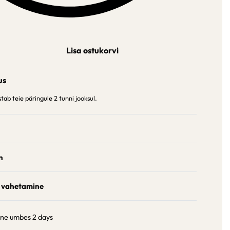
Lisa ostukorvi
us
ab teie päringule 2 tunni jooksul.
n
 vahetamine
ine umbes
2 days