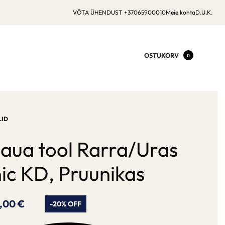
VÕTA ÜHENDUST +37065900010
Meie kohta
D.U.K.
OSTUKORV
0
ID
laua tool Rarra/Uras
ic KD, Pruunikas
6,00
€
-20% OFF