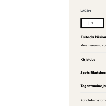
LAOS: 4
Esitada küsim
Meie meeskond vast
Kirjeldus
Spetsifikatsioo
Tagastamine ja
Kohaletoimetam