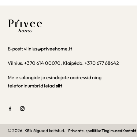
E-post:
vilnius@priveehome.lt
Vilnius: +370 614 00070; Klaipėda: +370 677 68642
Meie salongide ja esindajate aadressid ning
telefoninumbrid leiad
siit
© 2026. Kõik õigused kaitstud.
Privaatsuspoliitika
Tingimused
Kontakt