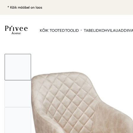
* Kõik mööbel on laos
KÕIK TOOTED
TOOLID
TABELID
KOHVILAUAD
DIIV