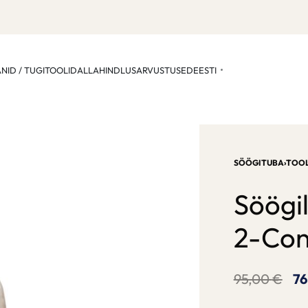
ANID / TUGITOOLID
ALLAHINDLUS
ARVUSTUSED
EESTI
SÖÖGITUBA
›
TOOL
Söögi
2-Con
95,00
€
7