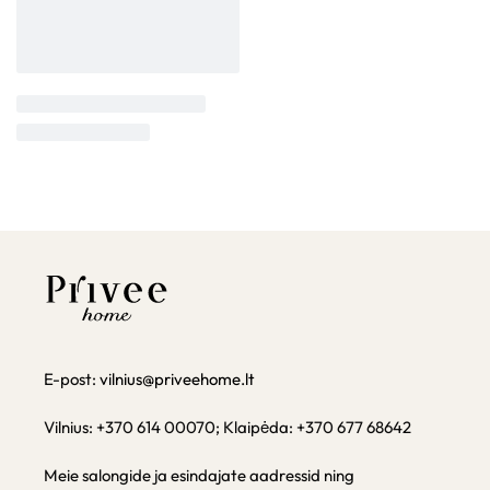
E-post:
vilnius@priveehome.lt
Vilnius: +370 614 00070; Klaipėda: +370 677 68642
Meie salongide ja esindajate aadressid ning