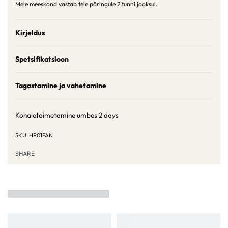
Meie meeskond vastab teie päringule 2 tunni jooksul.
Kirjeldus
Spetsifikatsioon
Tagastamine ja vahetamine
Kohaletoimetamine umbes
2 days
HP01FAN
SHARE