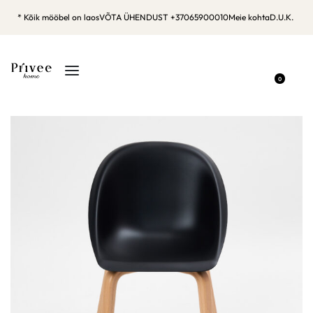
* Kõik mööbel on laos
VÕTA ÜHENDUST +37065900010
Meie kohta
D.U.K.
0