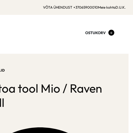
VÕTA ÜHENDUST +37065900010
Meie kohta
D.U.K.
OSTUKORV
0
ID
toa tool Mio / Raven
l