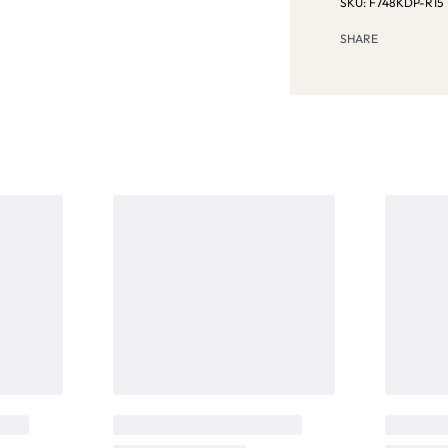
F748KDP-R15
SHARE