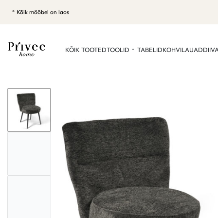
* Kõik mööbel on laos
KÕIK TOOTED
TOOLID
TABELID
KOHVILAUAD
DIIV