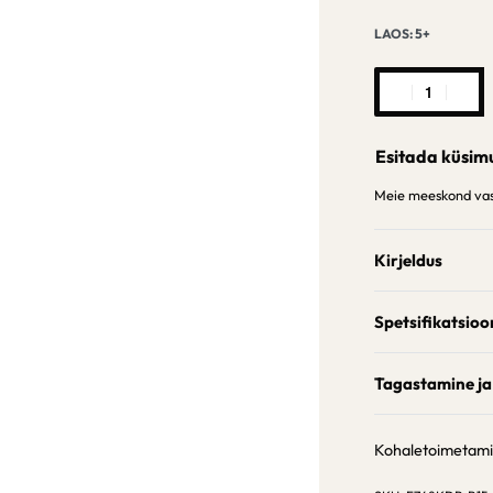
LAOS: 5+
Esitada küsim
Meie meeskond vast
Kirjeldus
Spetsifikatsioo
Tagastamine ja
Kohaletoimetam