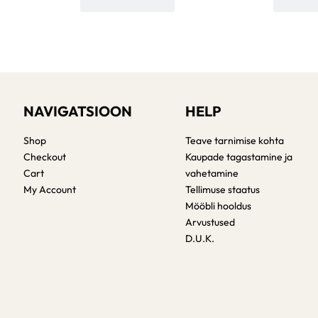
NAVIGATSIOON
HELP
Shop
Teave tarnimise kohta
Checkout
Kaupade tagastamine ja
Cart
vahetamine
My Account
Tellimuse staatus
Mööbli hooldus
Arvustused
D.U.K.