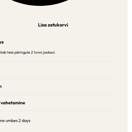
Lisa ostukorvi
us
ab teie päringule 2 tunni jooksul.
n
 vahetamine
ine umbes
2 days