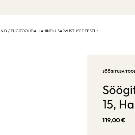
ANID / TUGITOOLID
ALLAHINDLUS
ARVUSTUSED
EESTI
SÖÖGITUBA
›
TOOL
Söögi
15, Hal
119,00
€