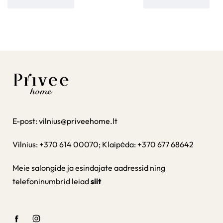
E-post:
vilnius@priveehome.lt
Vilnius: +370 614 00070; Klaipėda: +370 677 68642
Meie salongide ja esindajate aadressid ning
telefoninumbrid leiad
siit