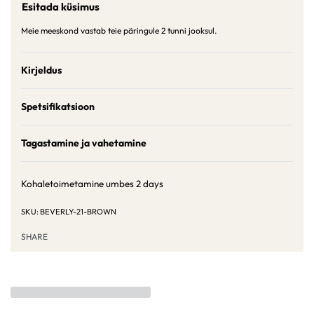
Esitada küsimus
Meie meeskond vastab teie päringule 2 tunni jooksul.
Kirjeldus
Spetsifikatsioon
Tagastamine ja vahetamine
Kohaletoimetamine umbes
2 days
BEVERLY-21-BROWN
SHARE