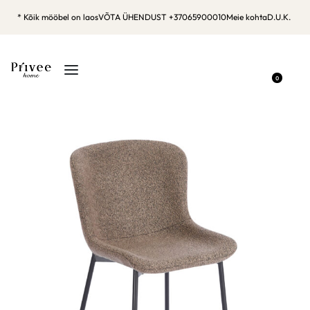
* Kõik mööbel on laos
VÕTA ÜHENDUST +37065900010
Meie kohta
D.U.K.
0