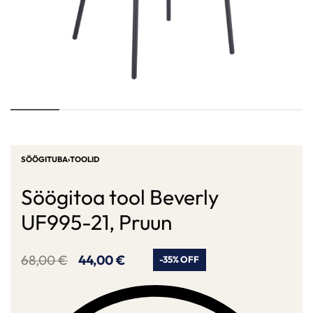
SÖÖGITUBA
›
TOOLID
Söögitoa tool Beverly
UF995-21, Pruun
68,00
€
44,00
€
-35% OFF