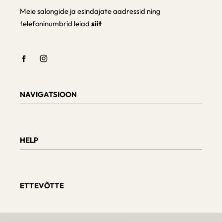
Meie salongide ja esindajate aadressid ning
telefoninumbrid leiad
siit
NAVIGATSIOON
Shop
Checkout
HELP
Cart
My Account
Teave tarnimise kohta
Kaupade tagastamine ja vahetamine
ETTEVÕTTE
Tellimuse staatus
Mööbli hooldus
Arvustused
Meie kohta