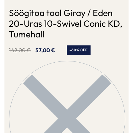
Söögitoa tool Giray / Eden
20-Uras 10-Swivel Conic KD,
Tumehall
142,00
€
57,00
€
-60% OFF