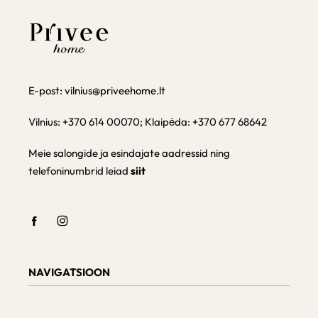
E-post:
vilnius@priveehome.lt
Vilnius: +370 614 00070; Klaipėda: +370 677 68642
Meie salongide ja esindajate aadressid ning
telefoninumbrid leiad
siit
NAVIGATSIOON
Shop