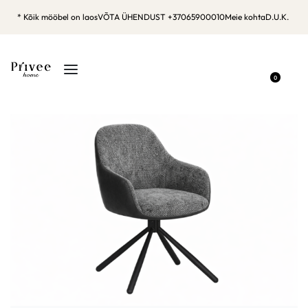
* Kõik mööbel on laos
VÕTA ÜHENDUST +37065900010
Meie kohta
D.U.K.
0