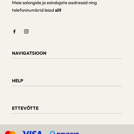
Meie salongide ja esindajate aadressid ning
telefoninumbrid leiad
siit
NAVIGATSIOON
Shop
Checkout
HELP
Cart
My Account
Teave tarnimise kohta
Kaupade tagastamine ja vahetamine
ETTEVÕTTE
Tellimuse staatus
Mööbli hooldus
Arvustused
Meie kohta
D.U.K.
Päringud