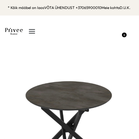
* Kõik mööbel on laos
VÕTA ÜHENDUST +37065900010
Meie kohta
D.U.K.
0