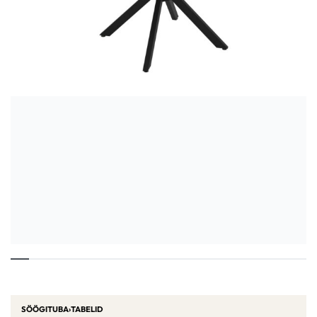
SÖÖGITUBA
›
TABELID