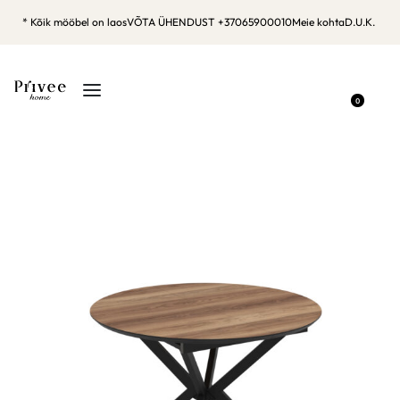
* Kõik mööbel on laos
VÕTA ÜHENDUST +37065900010
Meie kohta
D.U.K.
0