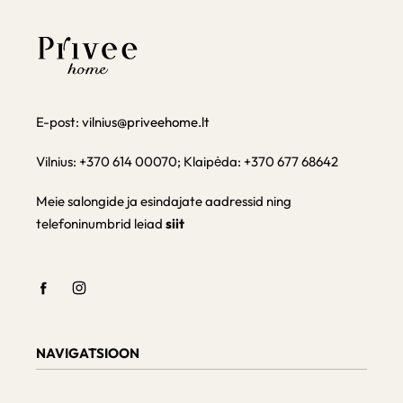
E-post:
vilnius@priveehome.lt
Vilnius: +370 614 00070; Klaipėda: +370 677 68642
Meie salongide ja esindajate aadressid ning
telefoninumbrid leiad
siit
NAVIGATSIOON
Shop