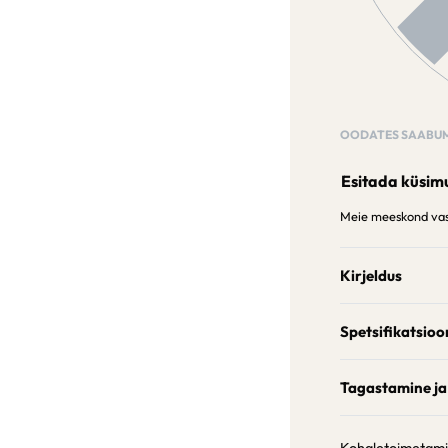
OODATES SAABUM
Esitada küsim
Meie meeskond vast
Kirjeldus
Spetsifikatsioo
Tagastamine ja