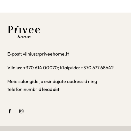
E-post:
vilnius@priveehome.lt
Vilnius: +370 614 00070; Klaipėda: +370 677 68642
Meie salongide ja esindajate aadressid ning
telefoninumbrid leiad
siit