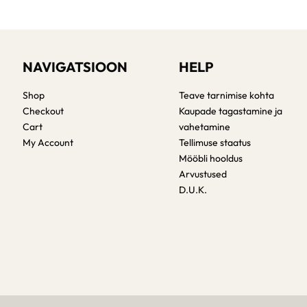
NAVIGATSIOON
HELP
Shop
Teave tarnimise kohta
Checkout
Kaupade tagastamine ja
Cart
vahetamine
My Account
Tellimuse staatus
Mööbli hooldus
Arvustused
D.U.K.