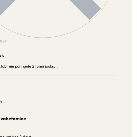
IST
us
ab teie päringule 2 tunni jooksul.
n
 vahetamine