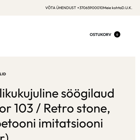
VÕTA ÜHENDUST +37065900010
Meie kohta
D.U.K.
OSTUKORV
0
LID
likukujuline söögilaud
r 103 / Retro stone,
betooni imitatsiooni
r)