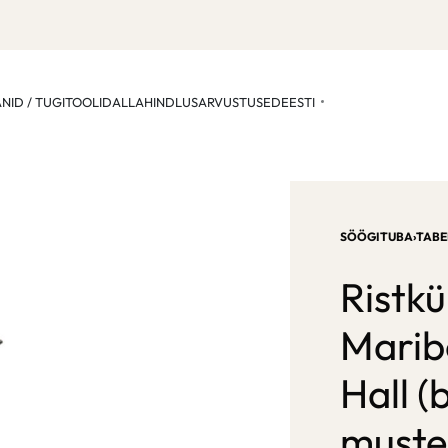
ANID / TUGITOOLID
ALLAHINDLUS
ARVUSTUSED
EESTI
SÖÖGITUBA
›
TABE
Ristkü
Maribo
Hall (
muste