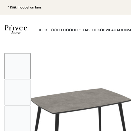
* Kõik mööbel on laos
KÕIK TOOTED
TOOLID
TABELID
KOHVILAUAD
DIIV