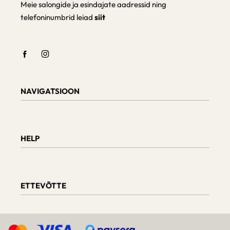
Meie salongide ja esindajate aadressid ning
telefoninumbrid leiad
siit
NAVIGATSIOON
Shop
Checkout
HELP
Cart
My Account
Teave tarnimise kohta
Kaupade tagastamine ja vahetamine
ETTEVÕTTE
Tellimuse staatus
Mööbli hooldus
Arvustused
Meie kohta
D.U.K.
Päringud