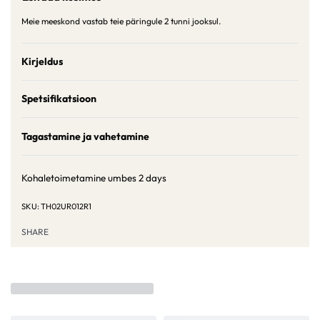
Meie meeskond vastab teie päringule 2 tunni jooksul.
Kirjeldus
Spetsifikatsioon
Tagastamine ja vahetamine
Kohaletoimetamine umbes
2 days
TH02UR012R1
SHARE