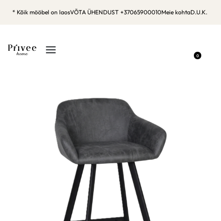
* Kõik mööbel on laos
VÕTA ÜHENDUST +37065900010
Meie kohta
D.U.K.
0