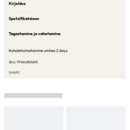
Kirjeldus
Spetsifikatsioon
Tagastamine ja vahetamine
Kohaletoimetamine umbes
2 days
TP04UR012M1
SHARE