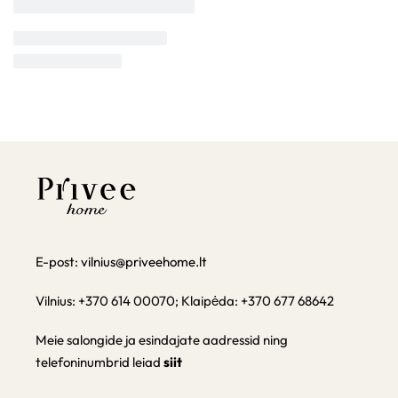
E-post:
vilnius@priveehome.lt
Vilnius: +370 614 00070; Klaipėda: +370 677 68642
Meie salongide ja esindajate aadressid ning
telefoninumbrid leiad
siit