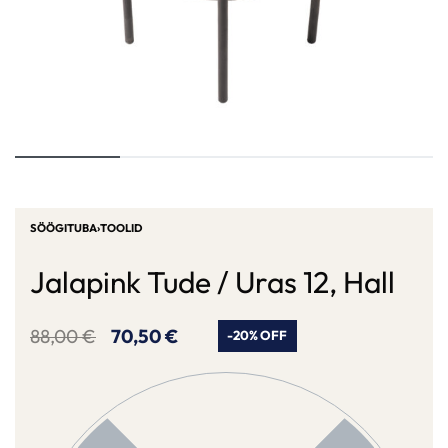
SÖÖGITUBA
›
TOOLID
Jalapink Tude / Uras 12, Hall
88,00
€
70,50
€
-20% OFF