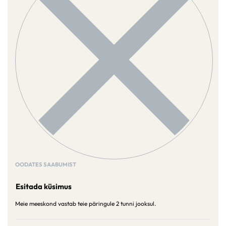
OODATES SAABUMIST
Esitada küsimus
Meie meeskond vastab teie päringule 2 tunni jooksul.