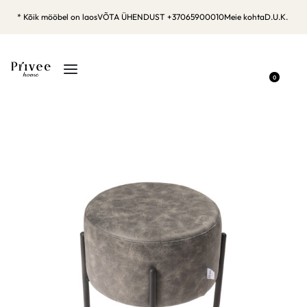
* Kõik mööbel on laos
VÕTA ÜHENDUST +37065900010
Meie kohta
D.U.K.
0