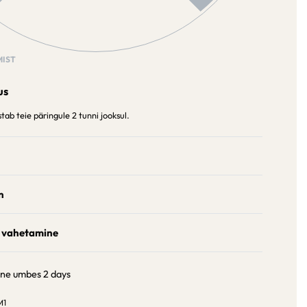
IST
us
ab teie päringule 2 tunni jooksul.
n
 vahetamine
ine umbes
2 days
M1