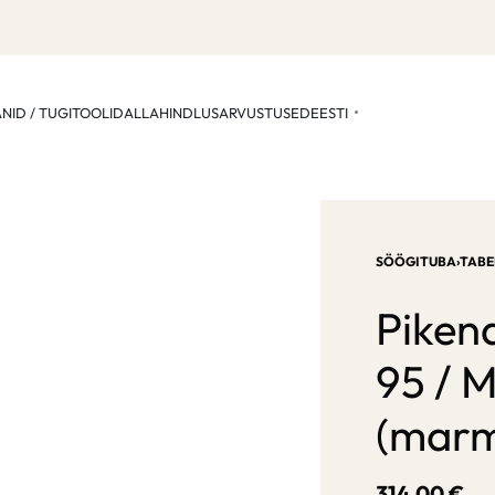
ANID / TUGITOOLID
ALLAHINDLUS
ARVUSTUSED
EESTI
SÖÖGITUBA
›
TABE
Piken
95 / M
(marm
314,00
€