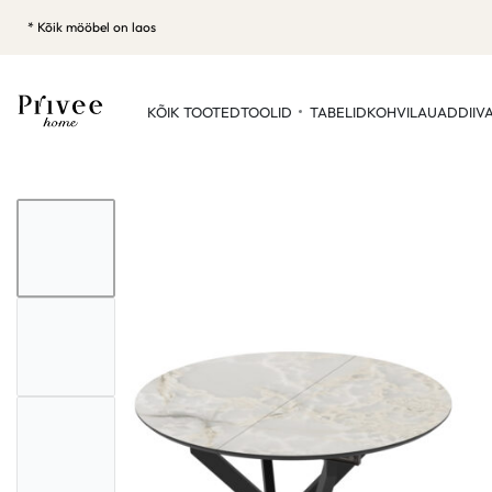
* Kõik mööbel on laos
KÕIK TOOTED
TOOLID
TABELID
KOHVILAUAD
DIIV