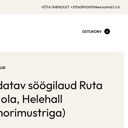
VÕTA ÜHENDUST +37065900010
Meie kohta
D.U.K.
OSTUKORV
0
LID
datav söögilaud Ruta
ola, Helehall
orimustriga)