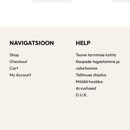
NAVIGATSIOON
HELP
Shop
Teave tarnimise kohta
Checkout
Kaupade tagastamine ja
Cart
vahetamine
My Account
Tellimuse staatus
Mööbli hooldus
Arvustused
D.U.K.