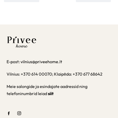
E-post:
vilnius@priveehome.lt
Vilnius: +370 614 00070; Klaipėda: +370 677 68642
Meie salongide ja esindajate aadressid ning
telefoninumbrid leiad
siit