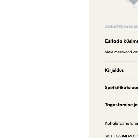
OODATES SAABUM
Esitada küsim
Meie meeskond vast
Kirjeldus
Spetsifikatsioo
Tagastamine ja
Kohaletoimetam
TG30MLMOL