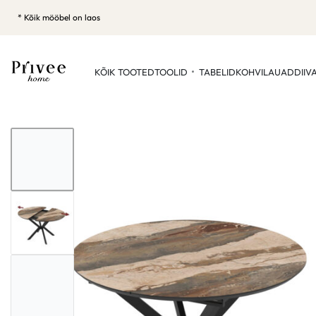
* Kõik mööbel on laos
KÕIK TOOTED
TOOLID
TABELID
KOHVILAUAD
DIIV