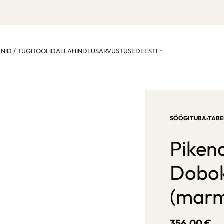
ANID / TUGITOOLID
ALLAHINDLUS
ARVUSTUSED
EESTI
SÖÖGITUBA
›
TABE
Piken
Dobok
(marm
356,00
€