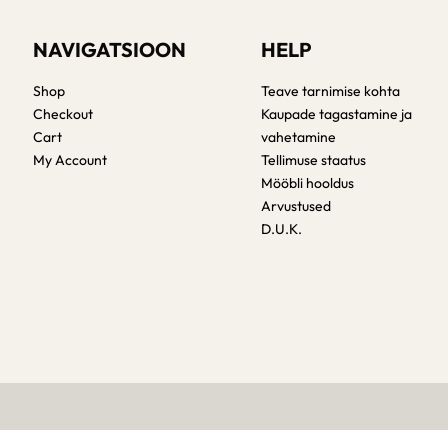
NAVIGATSIOON
HELP
Shop
Teave tarnimise kohta
Checkout
Kaupade tagastamine ja
Cart
vahetamine
My Account
Tellimuse staatus
Mööbli hooldus
Arvustused
D.U.K.