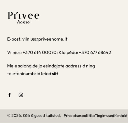
E-post:
vilnius@priveehome.lt
Vilnius: +370 614 00070; Klaipėda: +370 677 68642
Meie salongide ja esindajate aadressid ning
telefoninumbrid leiad
siit
© 2026. Kõik õigused kaitstud.
Privaatsuspoliitika
Tingimused
Kontakt