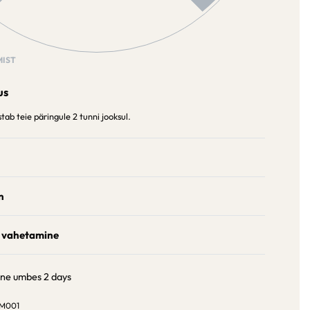
IST
us
ab teie päringule 2 tunni jooksul.
n
 vahetamine
ine umbes
2 days
M001