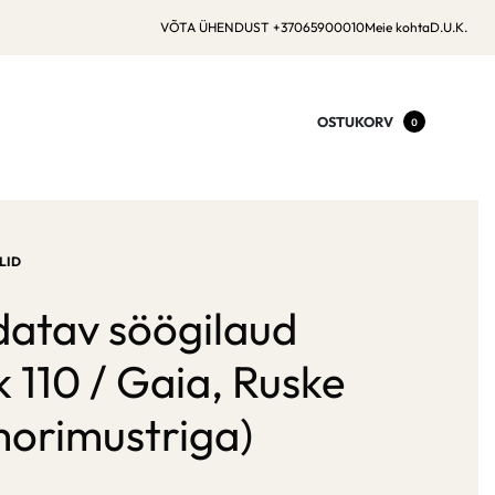
VÕTA ÜHENDUST +37065900010
Meie kohta
D.U.K.
OSTUKORV
0
LID
datav söögilaud
 110 / Gaia, Ruske
orimustriga)