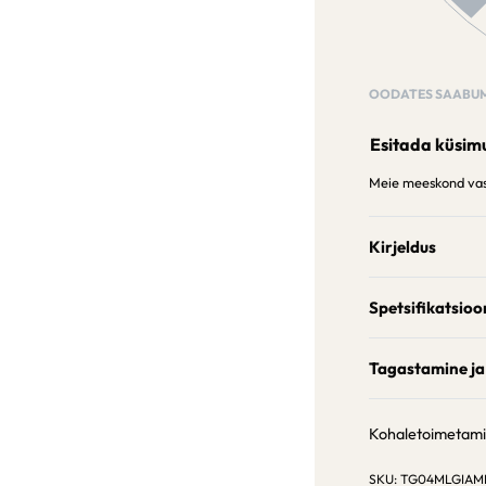
OODATES SAABUM
Esitada küsim
Meie meeskond vast
Kirjeldus
Spetsifikatsioo
Tagastamine ja
Kohaletoimetam
TG04MLGIAM