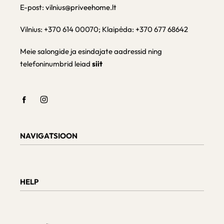
E-post:
vilnius@priveehome.lt
Vilnius: +370 614 00070; Klaipėda: +370 677 68642
Meie salongide ja esindajate aadressid ning
telefoninumbrid leiad
siit
NAVIGATSIOON
Shop
Checkout
HELP
Cart
My Account
Teave tarnimise kohta
Kaupade tagastamine ja vahetamine