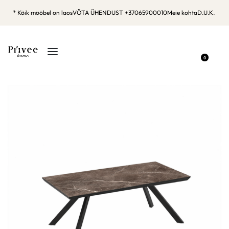
* Kõik mööbel on laos
VÕTA ÜHENDUST +37065900010
Meie kohta
D.U.K.
0