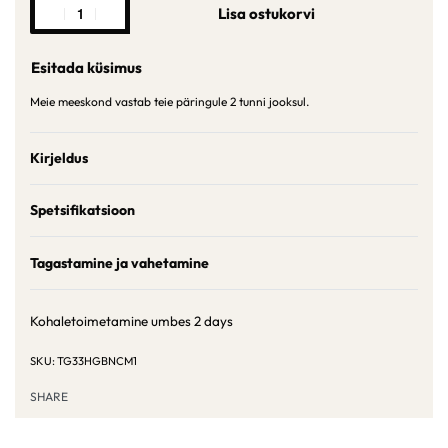
Lisa ostukorvi
Esitada küsimus
Meie meeskond vastab teie päringule 2 tunni jooksul.
Kirjeldus
Spetsifikatsioon
Tagastamine ja vahetamine
Kohaletoimetamine umbes
2 days
TG33HGBNCM1
SHARE