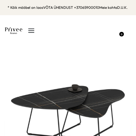
* Kõik mööbel on laos
VÕTA ÜHENDUST +37065900010
Meie kohta
D.U.K.
0