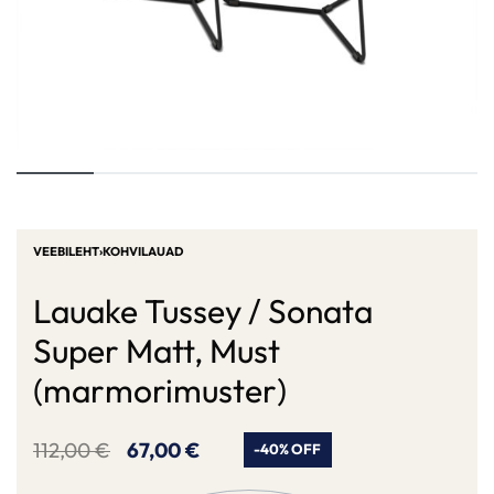
VEEBILEHT
›
KOHVILAUAD
Lauake Tussey / Sonata
Super Matt, Must
(marmorimuster)
112,00
€
67,00
€
-40% OFF