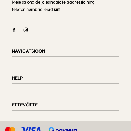
Meie salongide ja esindajate aadressid ning
telefoninumbrid leiad
siit
NAVIGATSIOON
Shop
Checkout
HELP
Cart
My Account
Teave tarnimise kohta
Kaupade tagastamine ja vahetamine
ETTEVÕTTE
Tellimuse staatus
Mööbli hooldus
Arvustused
Meie kohta
D.U.K.
Päringud