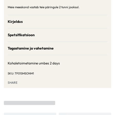
Meie meeskond vastab teie päringule 2 tunni jooksul.
Kirjeldus
Spetsifikatsioon
Tagastamine ja vahetamine
Kohaletoimetamine umbes
2 days
TF01SMSONM1
SHARE