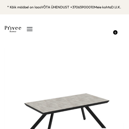
* Kõik mööbel on laos
VÕTA ÜHENDUST +37065900010
Meie kohta
D.U.K.
0