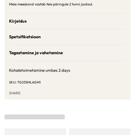
Meie meeskond vastab teie päringule 2 tunni jooksul.
Kirjeldus
Spetsifikatsioon
Tagastamine ja vahetamine
Kohaletoimetamine umbes
2 days
TG03SMLAGM1
SHARE