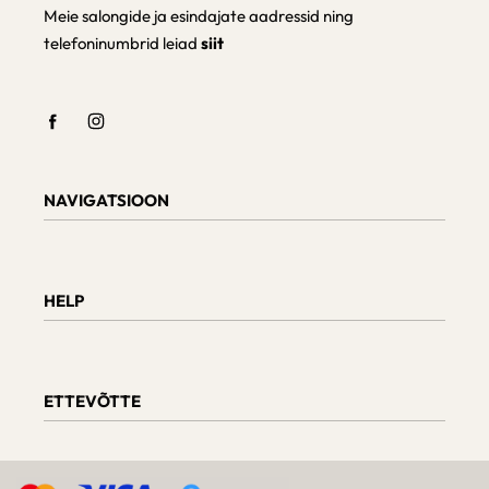
Meie salongide ja esindajate aadressid ning
telefoninumbrid leiad
siit
NAVIGATSIOON
Shop
Checkout
HELP
Cart
My Account
Teave tarnimise kohta
Kaupade tagastamine ja vahetamine
ETTEVÕTTE
Tellimuse staatus
Mööbli hooldus
Arvustused
Meie kohta
D.U.K.
Päringud